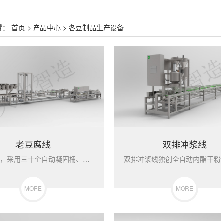
置：
首页
>
产品中心
>
各豆制品生产设备
老豆腐线
双排冲浆线
老豆腐线，采用三十个自动凝固桶、三个自压式压机、切割装盒一体...
MORE
MORE